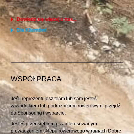
Dowiedz się więcej o nas...
Dla Klientów!
WSPÓŁPRACA
Jeśli reprezentujesz team lub sam jesteś
zawodnikiem lub podróżnikiem rowerowym, przejdź
do Sponsoring i wsparcie.
Jesteś przedsiębiorcą, zainteresowanym
prowadzeniem sklepu rowerowego w ramach Dobre