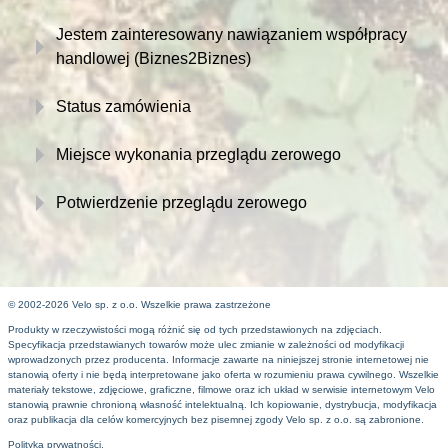
Jestem zainteresowany nawiązaniem współpracy
handlowej (Biznes2Biznes)
Status zamówienia
Miejsce wykonania przeglądu zerowego
Potwierdzenie przeglądu zerowego
© 2002-2026 Velo sp. z o.o. Wszelkie prawa zastrzeżone
Produkty w rzeczywistości mogą różnić się od tych przedstawionych na zdjęciach.
Specyfikacja przedstawianych towarów może ulec zmianie w zależności od modyfikacji
wprowadzonych przez producenta. Informacje zawarte na niniejszej stronie internetowej nie
stanowią oferty i nie będą interpretowane jako oferta w rozumieniu prawa cywilnego. Wszelkie
materiały tekstowe, zdjęciowe, graficzne, filmowe oraz ich układ w serwisie internetowym Velo
stanowią prawnie chronioną własność intelektualną. Ich kopiowanie, dystrybucja, modyfikacja
oraz publikacja dla celów komercyjnych bez pisemnej zgody Velo sp. z o.o. są zabronione.
Polityka prywatności.