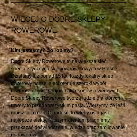
WIĘCEJ O DOBRE SKLEPY
ROWEROWE
Kim jesteśmy? Co robimy?
Dobre Sklepy Rowerowe to największa sieć
specjalistycznych sklepów rowerowych w Polsce.
Działamy już ponad 15 lat. Każdy lokalny sklep
rowerowy naszej sieci oferuje szeroki wybór
rowerów, części, strojów i akcesoriów rowerowych.
Dobre Sklepy Rowerowe tworzą ludzie dla których
rowery to przede wszystkim pasja. Wierzymy, że jeśli
robisz to co daje Ci radość, to wtedy osiągasz
najlepsze efekty. Naszym klientom pragniemy
przekazać doświadczenie, wiedzę oraz zamiłowanie
do rowerów.