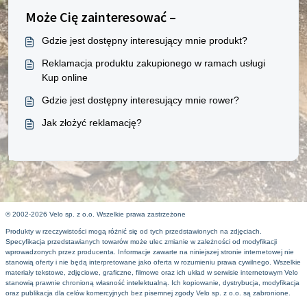
Może Cię zainteresować –
Gdzie jest dostępny interesujący mnie produkt?
Reklamacja produktu zakupionego w ramach usługi
Kup online
Gdzie jest dostępny interesujący mnie rower?
Jak złożyć reklamację?
© 2002-2026 Velo sp. z o.o. Wszelkie prawa zastrzeżone
Produkty w rzeczywistości mogą różnić się od tych przedstawionych na zdjęciach.
Specyfikacja przedstawianych towarów może ulec zmianie w zależności od modyfikacji
wprowadzonych przez producenta. Informacje zawarte na niniejszej stronie internetowej nie
stanowią oferty i nie będą interpretowane jako oferta w rozumieniu prawa cywilnego. Wszelkie
materiały tekstowe, zdjęciowe, graficzne, filmowe oraz ich układ w serwisie internetowym Velo
stanowią prawnie chronioną własność intelektualną. Ich kopiowanie, dystrybucja, modyfikacja
oraz publikacja dla celów komercyjnych bez pisemnej zgody Velo sp. z o.o. są zabronione.